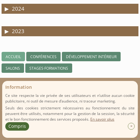
2024
2023
ACCUEIL
CONFÉRENCES
DÉVELOPPEMENT INTÉRIEUR
SALONS
STAGES·FORMATIONS
Information
Ce site respecte la vie privée de ses utilisateurs et n’utilise aucun cookie
publicitaire, ni outil de mesure d’audience, ni traceur marketing.
© 2026 tous droits réservés
Seuls des cookies strictement nécessaires au fonctionnement du site
Altawayama
Partenaires
•
Mentions légales
peuvent être utilisés, notamment pour la gestion de la session, la sécurité
et le bon fonctionnement des services proposés.
En savoir plus
Compris
×