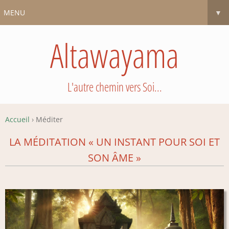
MENU
▼
Altawayama
L'autre chemin vers Soi...
Accueil
›
Méditer
LA MÉDITATION « UN INSTANT POUR SOI ET
SON ÂME »