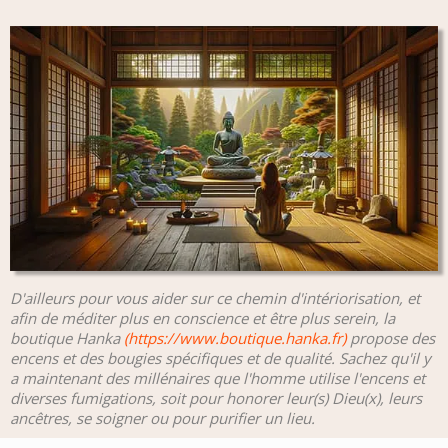
D'ailleurs pour vous aider sur ce chemin d'intériorisation, et
afin de méditer plus en conscience et être plus serein, la
boutique Hanka
(https://www.boutique.hanka.fr)
propose des
encens et des bougies spécifiques et de qualité. Sachez qu'il y
a maintenant des millénaires que l'homme utilise l'encens et
diverses fumigations, soit pour honorer leur(s) Dieu(x), leurs
ancêtres, se soigner ou pour purifier un lieu.